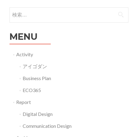
ビ
ッ
検索:
グ
デ
MENU
ー
タ
の
Activity
活
アイゴダン
用
コ
Business Plan
ン
ECO365
テ
ン
Report
ツ
Digital Design
に
つ
Communication Design
い