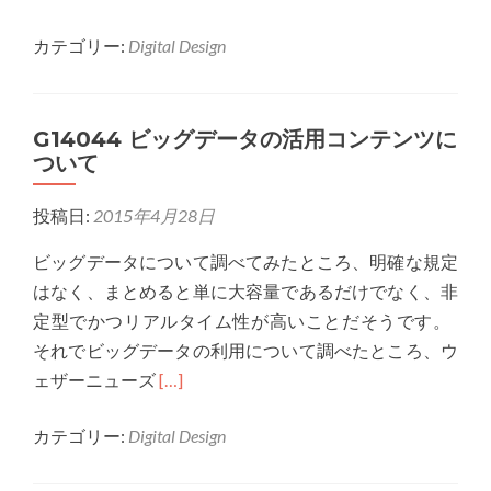
more
カテゴリー:
Digital Design
about
G14031
ビ
G14044 ビッグデータの活用コンテンツに
ッ
ついて
グ
デ
投稿日:
2015年4月28日
ー
タ
ビッグデータについて調べてみたところ、明確な規定
に
はなく、まとめると単に大容量であるだけでなく、非
つ
定型でかつリアルタイム性が高いことだそうです。
い
それでビッグデータの利用について調べたところ、ウ
て
Read
ェザーニューズ
[…]
more
カテゴリー:
Digital Design
about
G14044