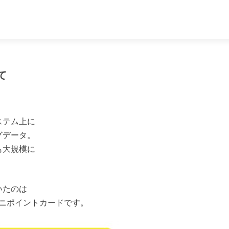
て
ステム上に
グデータ。
も大規模に
いたのは
ビニポイントカードです。