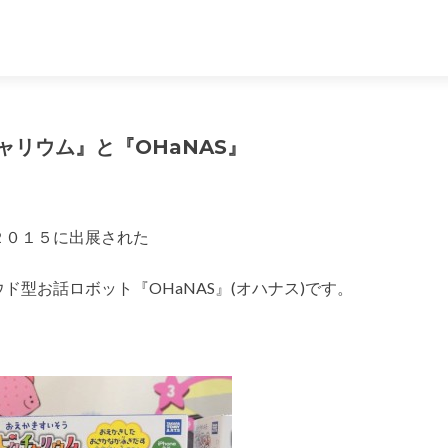
チャリウム』と『OHaNAS』
２０１５に出展された
型お話ロボット『OHaNAS』(オハナス)です。