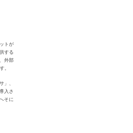
ボットが
提供する
、外部
す。
サ」、
も導入さ
へそに