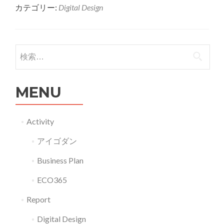
カテゴリー:
Digital Design
about
G14-
031
親
検索:
子
で
MENU
楽
し
む
Activity
お
アイゴダン
も
ち
Business Plan
ゃ
ECO365
Report
Digital Design