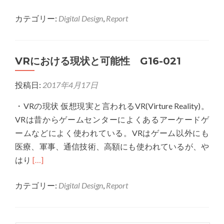
more
カテゴリー:
Digital Design
,
Report
about
G16036
「VR
VRにおける現状と可能性 G16-021
に
お
投稿日:
2017年4月17日
け
る
・VRの現状 仮想現実と言われるVR(Virture Reality)。
現
VRは昔からゲームセンターによくあるアーケードゲ
状
ームなどによく使われている。VRはゲーム以外にも
と
医療、軍事、通信技術、高額にも使われているが、や
可
Read
はり
[…]
能
more
性
カテゴリー:
Digital Design
,
Report
about
に
VR
つ
に
い