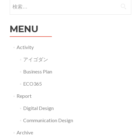
お
検索:
て」
け
る
MENU
現
状
と
Activity
可
アイゴダン
能
性
Business Plan
G16-
ECO365
021
Report
Digital Design
Communication Design
Archive