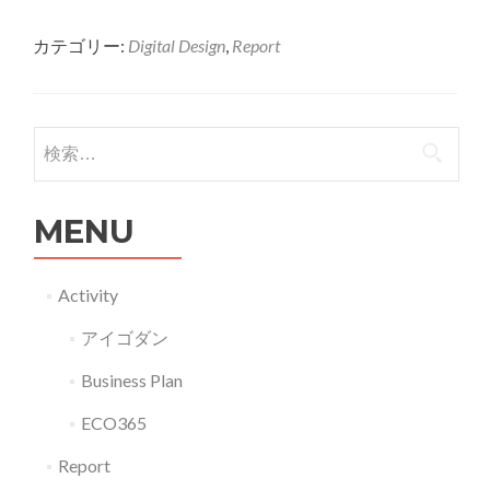
more
カテゴリー:
Digital Design
,
Report
about
ク
ロ
ス
検索:
メ
デ
MENU
ィ
ア
プ
Activity
ロ
アイゴダン
モ
ー
Business Plan
シ
ECO365
ョ
ン
Report