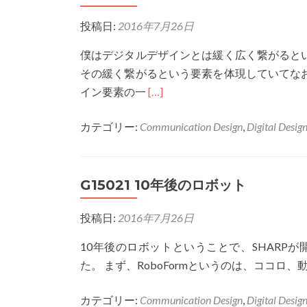
タ
投稿日:
2016年7月26日
ル
デ
僕はデジタルデザインとは緩く広く繋がると
ザ
その緩く繋がるという要素を体現していてな
イ
Read
イン要素の一
[…]
ン
more
と
カテゴリー:
Communication Design
,
Digital Desig
about
は
G-
15016
G15021 10年後のロボット
デ
ジ
投稿日:
2016年7月26日
タ
ル
10年後のロボットということで、SHARPが
デ
た。 まず、RoboFormというのは、ココロ
ザ
イ
カテゴリー:
Communication Design
,
Digital Desig