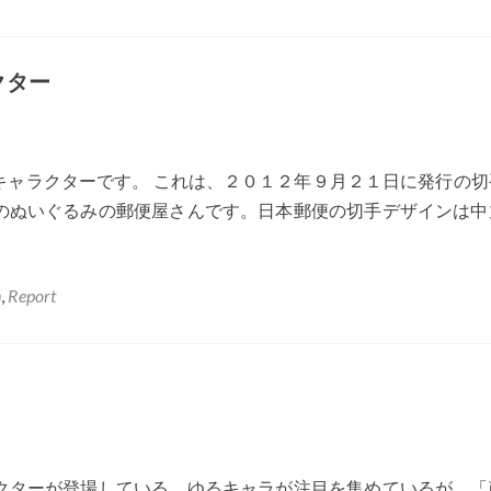
G15
10
クター
年
後
の
ロ
キャラクターです。 これは、２０１２年９月２１日に発行の切
ボ
のぬいぐるみの郵便屋さんです。日本郵便の切手デザインは中
ッ
ト
n
,
Report
クターが登場している。ゆるキャラが注目を集めているが、「