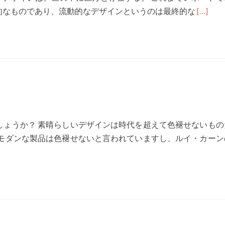
Read
的なものであり、流動的なデザインというのは最終的な
[…]
more
about
G15-
043
“デ
ジ
タ
ル
しょうか？ 素晴らしいデザインは時代を超えて色褪せないもの
デ
なモダンな製品は色褪せないと言われていますし、ルイ・カーン
ザ
イ
ン
論
と
は”