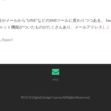
レ
ー
テ
ールから”LINE”などのSNSツールに変わりつつある。 face
ィ
Rea
、チャット機能がついたものがたくさんあり、メールアドレス
[…]
ブ
mor
ア
n
,
Report
abou
ー
G15
ト
043
G1
Sync
と
LIN
の
MAIL
比
較
© OCA Digital Design Course All Rights Reserved.
に
つ