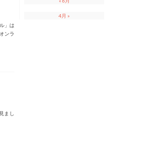
« 6月
4月 »
ル」は
オンラ
て見まし
e
t