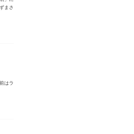
ずまさ
名前はラ
ad
re
ut