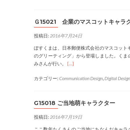
ン
と
は
Ｇ15021 企業のマスコットキャラ
投稿日:
2016年7月24日
ぽすくまは、日本郵便株式会社のマスコット
のグリーティング」から登場しました。くま
Read
みさんが行い。
[…]
more
カテゴリー:
Communication Design
,
Digital Desig
about
Ｇ
15021
G15018 ご当地萌キャラクター
企
業
投稿日:
2016年7月19日
の
マ
ここ数年たくさんのご当地にちなんだキャラ