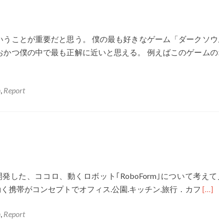
いうことが重要だと思う。 僕の最も好きなゲーム「ダークソウ
おかつ僕の中で最も正解に近いと思える。 例えばこのゲームの
n
,
Report
開発した、ココロ、動くロボット｢RoboForm｣について考え
Read
、動く携帯がコンセプトでオフィス.公園.キッチン.旅行．カフ
[…]
mor
n
,
Report
abou