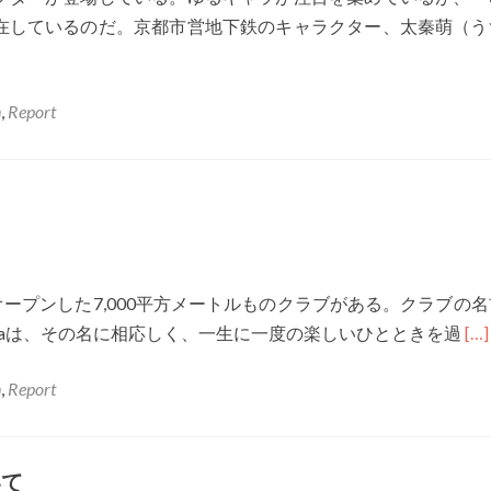
在しているのだ。京都市営地下鉄のキャラクター、太秦萌（う
n
,
Report
オープンした7,000平方メートルものクラブがある。クラブの
Re
Omniaは、その名に相応しく、一生に一度の楽しいひとときを過
[…]
mo
n
,
Report
abo
ジ
ェ
いて
ネ