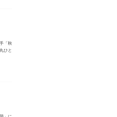
021
手「秋
丸ひと
萌」に