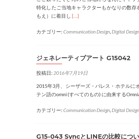
ス
特化したご当地キャラクターもかなりの数存
コ
Read
もえ）に着目し
[…]
ッ
more
ト
カテゴリー:
Communication Design
,
Digital Desig
about
キ
G15018
ャ
ご
ラ
ジェネレーティブアート G15042
当
ク
地
タ
投稿日:
2016年7月19日
萌
ー
キ
2015年3月、シーザーズ・パレス・ホテルに
ャ
テン語のomni (すべてのもの) に由来する
ラ
ク
カテゴリー:
Communication Design
,
Digital Desig
タ
ー
G15-043 SyncとLINEの比較につ