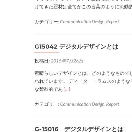
ザ
げてきた題材は全てがこの言葉のように流動
イ
ン
カテゴリー:
Communication Design
,
Report
論
G15042 デジタルデザインとは
投稿日:
2016年7月26日
素晴らしいデザインとは、どのようなもので
われています。 ディーター・ラムスのよう
Read
な禁欲的であ
[…]
more
カテゴリー:
Communication Design
,
Report
about
G15042
デ
G-15016 デジタルデザインとは
ジ