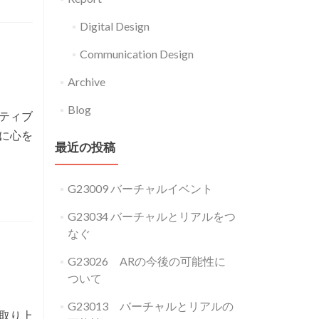
私
Digital Design
に
と
Communication Design
っ
Archive
て
の
Blog
ティブ
デ
に心を
ジ
最近の投稿
タ
ル
G23009 バーチャルイベント
デ
G23034 バーチャルとリアルをつ
ザ
なぐ
イ
G23026 ARの今後の可能性に
ン
ついて
G23013 バーチャルとリアルの
取り上