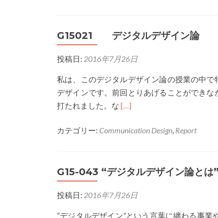
G15021 デジタルデザイン論
投稿日:
2016年7月26日
私は、このデジタルデザイン論の授業の中で
デザインです。前回とりあげることができな
Read
打たれました。な
[…]
more
カテゴリー:
Communication Design
,
Report
about
G15021
デ
G15-043 “デジタルデザイン論とは
ジ
タ
投稿日:
2016年7月26日
ル
デ
“デジタルデザイン”という言葉に纏わる事業