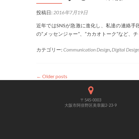
投稿日:
2016年7月19日
近年ではSNSが急激に進化し、私達の連絡手段がメ
の”メッセンジャー”、”カカオトーク”など
カテゴリー:
Communication Design
,
Digital Desig
←
Older posts
〒545-0003
大阪市阿倍野区美章園2-23-9