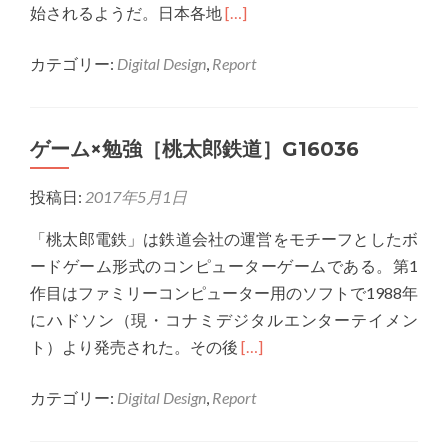
Read
始されるようだ。日本各地
[…]
more
カテゴリー:
Digital Design
,
Report
about
艦
こ
ゲーム×勉強［桃太郎鉄道］G16036
れ
刀
投稿日:
2017年5月1日
剣
乱
「桃太郎電鉄」は鉄道会社の運営をモチーフとしたボ
舞
ードゲーム形式のコンピューターゲームである。第1
に
作目はファミリーコンピューター用のソフトで1988年
次
にハドソン（現・コナミデジタルエンターテイメン
ぐ
Read
ト）より発売された。その後
[…]
擬
more
人
カテゴリー:
Digital Design
,
Report
about
化
ゲ
ゲ