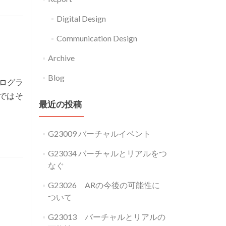
Digital Design
Communication Design
Archive
Blog
ログラ
Read
どではそ
最近の投稿
more
about
G23009 バーチャルイベント
ま
ず
G23034 バーチャルとリアルをつ
動
なぐ
け、
G23026 ARの今後の可能性に
未
ついて
来
G23013 バーチャルとリアルの
は