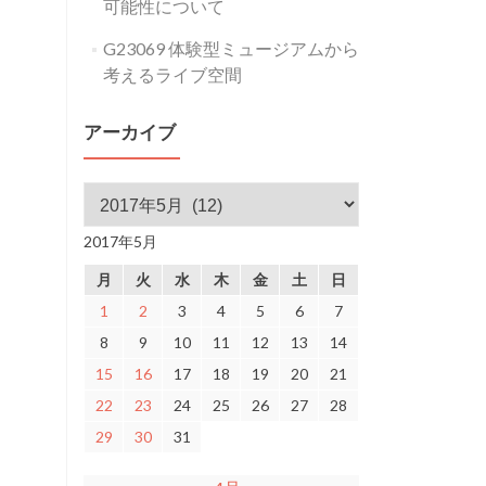
可能性について
そ
の
G23069 体験型ミュージアムから
先
考えるライブ空間
に
あ
アーカイブ
る
真
アーカイブ
鍋
2017年5月
大
度
月
火
水
木
金
土
日
G16-
1
2
3
4
5
6
7
023
8
9
10
11
12
13
14
15
16
17
18
19
20
21
22
23
24
25
26
27
28
29
30
31