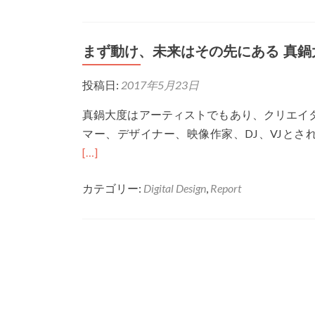
バ
ー
まず動け、未来はその先にある 真鍋大度
チ
ャ
投稿日:
2017年5月23日
ル
ア
真鍋大度はアーティストでもあり、クリエイ
イ
マー、デザイナー、映像作家、DJ、VJとされて
ド
[…]
ル
を
カテゴリー:
Digital Design
,
Report
使
用
し
た
コ
ン