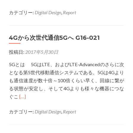
more
カテゴリー:
Digital Design
,
Report
about
次
世
4Gから次世代通信5Gへ G16-021
代
通
投稿日:
2017年5月30日
信
5G
5Gとは 5GはLTE、およびLTE-Advancedのさらに次
に
となる第5世代移動通信システムである。5Gは4Gより
よ
も通信速度が数十倍～100倍くらい早く、回線に繋が
る
る状態が安定し、そして4Gよりも様々な機器につな
可
Read
ぐこ
[…]
能
more
性
カテゴリー:
Digital Design
,
Report
about
G16-
4G
023
か