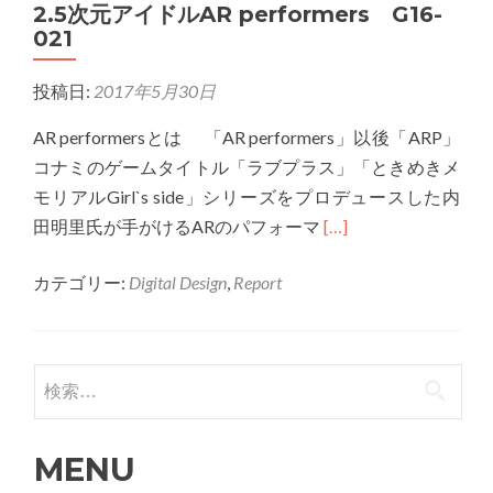
2.5次元アイドルAR performers G16-
ら
021
次
世
投稿日:
2017年5月30日
代
通
AR performersとは 「AR performers」以後「ARP」
信
コナミのゲームタイトル「ラブプラス」「ときめきメ
5G
モリアルGirl`s side」シリーズをプロデュースした内
へ
Read
田明里氏が手がけるARのパフォーマ
[…]
G16-
more
021
カテゴリー:
Digital Design
,
Report
about
2.5
次
元
検索:
ア
イ
MENU
ド
ル