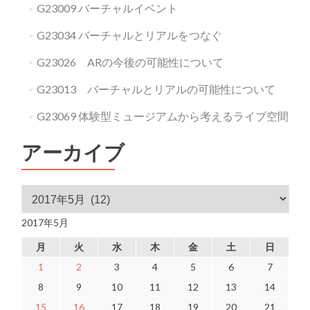
G23009 バーチャルイベント
G23034 バーチャルとリアルをつなぐ
G23026 ARの今後の可能性について
G23013 バーチャルとリアルの可能性について
G23069 体験型ミュージアムから考えるライブ空間
アーカイブ
アーカイブ
2017年5月
月
火
水
木
金
土
日
1
2
3
4
5
6
7
8
9
10
11
12
13
14
15
16
17
18
19
20
21