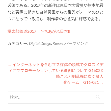
必須である。2017年の新作は東日本大震災や熊本地震
など実際に起きた自然災害からの復興がテーマのひと
つになっている点も、制作者の心意気に好感である。
桃太郎鉄道2017 たちあがれ日本‼︎
カテゴリー:
Digital Design
,
Report
パーマリンク
投稿ナビゲーション
←
インターネットを含むマス媒体の領域でクロスメデ
ィアでプロモーションしている事例について G16023
艦これ刀剣乱舞に次ぐ擬人
化ゲーム G16-021
→
検索: