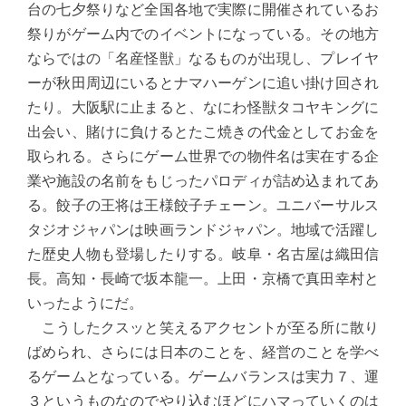
台の七夕祭りなど全国各地で実際に開催されているお
祭りがゲーム内でのイベントになっている。その地方
ならではの「名産怪獣」なるものが出現し、プレイヤ
ーが秋田周辺にいるとナマハーゲンに追い掛け回され
たり。大阪駅に止まると、なにわ怪獣タコヤキングに
出会い、賭けに負けるとたこ焼きの代金としてお金を
取られる。さらにゲーム世界での物件名は実在する企
業や施設の名前をもじったパロディが詰め込まれてあ
る。餃子の王将は王様餃子チェーン。ユニバーサルス
タジオジャパンは映画ランドジャパン。地域で活躍し
た歴史人物も登場したりする。岐阜・名古屋は織田信
長。高知・長崎で坂本龍一。上田・京橋で真田幸村と
いったようにだ。
こうしたクスッと笑えるアクセントが至る所に散り
ばめられ、さらには日本のことを、経営のことを学べ
るゲームとなっている。ゲームバランスは実力７、運
３というものなのでやり込むほどにハマっていくのは