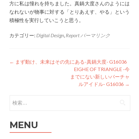
方に私は憧れを持ちました。真鍋大度さんのようには
なれないが物事に対する「とりあえす、やる」という
積極性を実行していこうと思う。
カテゴリー:
Digital Design
,
Report
パーマリンク
投稿ナビゲーション
←
まず動け、未来はその先にある-真鍋大度- G16036
EIGHE OF TRIANGLE -今
までにない新しいバーチャ
ルアイドル- G16036
→
検索:
MENU