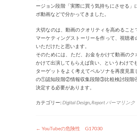
ージョン段階「実際に買う気持ちにさせる」にお
ボ動画などで分かってきました。
大切なのは、動画のクオリティを高めること
マーケティングストーリーを作って、視聴者
いただけたと思います。
そのためには、ただ、お金をかけて動画のクオリ
かけて出演してもらえば良い、というわけで
ターゲットをよく考えてペルソナを再度見直
の①認知段階②情報収集段階③比較検討段階④コ
決定する必要があります。
カテゴリー:
Digital Design
,
Report
パーマリンク
投稿ナビゲーション
←
YouTubeの危険性 G17030