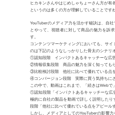
ヒカキンさんやはじめしゃちょーさん方が有
というのは多くの方が理解していることです
YouTuberのメディア力を活かす秘訣は、
とやって、視聴者に対して商品の魅力を訴求
す。
コンテンツマーケティングにおいても、サイ
のは下記のようなしっかりした骨太のシナリ
①認知段階 インパクトあるキャッチーな広
②情報収集段階 商品の魅力を深く知っても
③比較検討段階 他社に比べて優れている点
④コンバージョン段階 実際に買う気持ちに
この中で、動画はこれまで、「続きはWebで
①認知段階「インパクトあるキャッチーな広
極的に自社の製品を動画で詳しく説明したり
段階「他社に比べて優れている点をアピール
しかし、メディアとしてのYouTuberの影