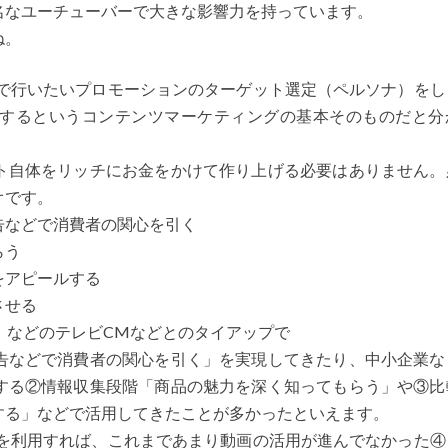
名なユーチューバーで大きな影響力を持っています。
ね。
自社で行いたいプロモーションのターゲット選定（ペルソナ）を
するというコンテンツマーケティングの基本そのものだと分
ト自体をリッチにお金をかけて作り上げる必要はありません。
オです。
告などで消費者の関心を引く
らう
をアピールする
させる
」などのテレビCMなどとのタイアップで
告などで消費者の関心を引く」を実現してきたり、中小企業な
する②情報収集段階「商品の魅力を深く知ってもらう」や③比
する」などで活用してきたことが多かったといえます。
響力を利用すれば、これまであまり動画の活用が進んでなかった