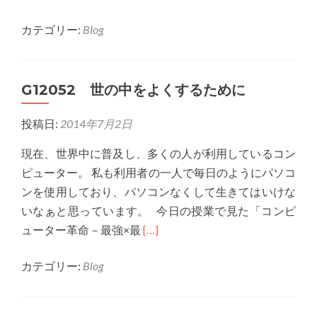
more
カテゴリー:
Blog
about
G12066
「ス
G12052 世の中をよくするために
ー
パ
投稿日:
2014年7月2日
ー
コ
現在、世界中に普及し、多くの人が利用しているコン
ン
ピューター。 私も利用者の一人で毎日のようにパソコ
ピ
ンを使用しており、パソコンなくして生きてはいけな
ュ
いなぁと思っています。 今日の授業で見た「コンピ
ー
Read
ューター革命－最強×最
[…]
タ」
more
の
カテゴリー:
Blog
about
感
G12052
想
世