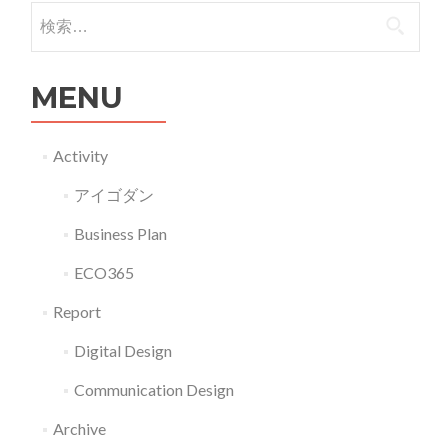
の
検索:
中
を
MENU
よ
く
す
Activity
る
アイゴダン
た
め
Business Plan
に
ECO365
Report
Digital Design
Communication Design
Archive