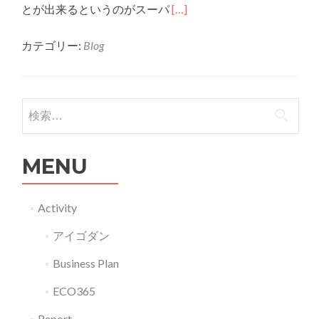
Read
とが出来るというのがスーパ
[…]
more
カテゴリー:
Blog
about
G12006
コ
ン
検索:
ピ
ュ
MENU
ー
タ
ー
Activity
革
アイゴダン
命
「最
Business Plan
強
ECO365
×
最
Report