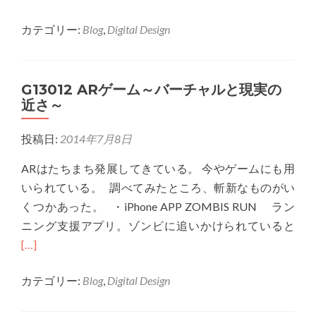
more
カテゴリー:
Blog
,
Digital Design
about
G13105
体
G13012 ARゲーム～バーチャルと現実の
験
近さ～
型
AR
投稿日:
2014年7月8日
ゲ
ー
ARはたちまち発展してきている。 今やゲームにも用
ム
いられている。 調べてみたところ、斬新なものがい
提
くつかあった。 ・iPhone APP ZOMBIS RUN ラン
案
Rea
ニング支援アプリ。ゾンビに追いかけられていると
mor
[…]
abo
カテゴリー:
Blog
,
Digital Design
G13
AR