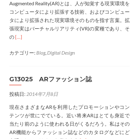
Augmented Reality(AR)とは、人が知覚する現実環境を
コンピュータにより拡張する技術、およびコンピュー
タにより拡張された現実環境そのものを指す言葉。拡
張現実はバーチャルリアリティ(VR)の変種であり、そ
Read
の
[…]
more
カテゴリー:
Blog
,
Digital Design
about
G13023
次
G13025 ARファッション誌
世
代
投稿日:
2014年7月8日
の
地
現在さまざまなARを利用したプロモーションやコン
図
テンツが世にでている。近い将来ARはとても身近で
案
当たり前のように使われる日がくるだろう。私はその
内
AR機能からファッション誌などのカタログなどにど