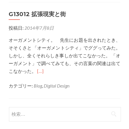
フ
G13012 拡張現実と街
ィ
ギ
投稿日:
2014年7月8日
ュ
ア
オーガメントシティ。 先生にお題を出されたとき、
ス
そそくさと 「オーガメントシティ」でググってみた。
ケ
しかし、全くそれらしき事しか出てこなかった。 「オ
ー
ーガメント」で調べてみても、その言葉の関連は出て
ト
Read
こなかった。
[…]
競
more
技
カテゴリー:
Blog
,
Digital Design
about
会
G13012
に
拡
お
張
検索:
け
現
る
実