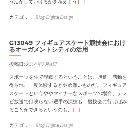
Read
う活かしていけるかを考えよう
[…]
more
カテゴリー:
Blog
,
Digital Design
about
G13025
AR
G13049 フィギュアスケート競技会におけ
フ
るオーガメントシティの活用
ァ
ッ
投稿日:
2014年7月8日
シ
ョ
スポーツを生で観戦するということは、興奮、感動を
ン
得られ、一度体験するとやめ難いものだ。 フィギュア
誌
スケートというややマイナーなスポーツの場合、テレ
ビ放送では映らない選手の演技も、競技会に行けばみ
Read
ることができるというのも、
[…]
more
カテゴリー:
Blog
,
Digital Design
about
G13049