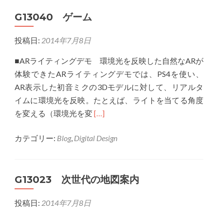
ゲ
G13040 ゲーム
ー
ム
投稿日:
2014年7月8日
～
バ
■ARライティングデモ 環境光を反映した自然なARが
ー
体験できたARライティングデモでは、PS4を使い、
チ
AR表示した初音ミクの3Dモデルに対して、リアルタ
ャ
イムに環境光を反映。たとえば、ライトを当てる角度
ル
Read
を変える（環境光を変
[…]
と
more
現
カテゴリー:
Blog
,
Digital Design
about
実
G13040
の
ゲ
近
G13023 次世代の地図案内
ー
さ
ム
～
投稿日:
2014年7月8日