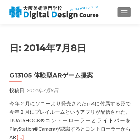
ナビゲ
日:
2014年7月8日
G13105 体験型ARゲーム提案
投稿日:
2014年7月8日
今年２月にソニーより発売されたps4に付属する形で
今年２月にプレイルームというアプリが配信された。
DUALSHOCK®コントーローラーとライトバーを
PlayStation®Cameraが認識するとコントローラーから
Read
AR
[…]