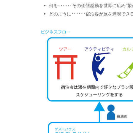
何を･･････その価値感動を世界に広め“
どのように･･････宿泊客が旅を満喫で