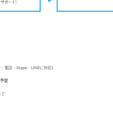
話・Skype・LINEに対応)
開予定
など