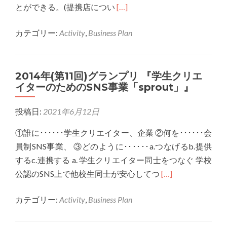
界
Read
グ
とができる。(提携店につい
[…]
の
more
＆
カテゴリー:
Activity
,
Business Plan
VR
about
コ
コ
2015
ミ
ン
年
ュ
2014年(第11回)グランプリ 『学生クリエ
テ
(第
ニ
イターのためのSNS事業「sprout」』
ン
12
テ
ツ
回)
ィ！」
投稿日:
2021年6月12日
を
準
集
グ
①誰に･･････学生クリエイター、企業 ②何を･･････会
め
ラ
員制SNS事業、 ③どのように･･････a.つなげるb.提供
た
ン
するc.連携する a. 学生クリエイター同士をつなぐ 学校
VR
プ
Read
公認のSNS上で他校生同士が安心してつ
[…]
セ
リ
more
ン
「毎
カテゴリー:
Activity
,
Business Plan
about
タ
日
2014
ー
の