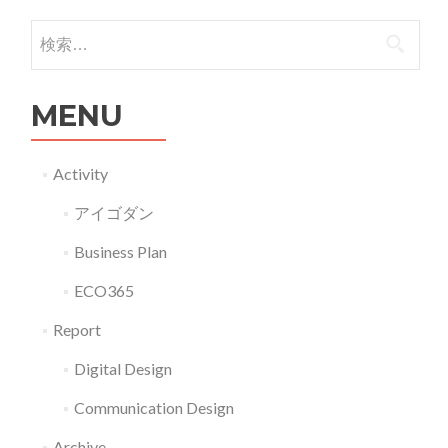
年
を
通
(第
検索:
併
勤・
11
設
通
回)
し
学
MENU
グ
た
ラ
ラ
カ
ッ
ン
Activity
フ
シ
プ
アイゴダン
ェ
ュ
リ
運
に
『学
Business Plan
営
耐
生
ECO365
事
え
ク
業
る
リ
Report
会
人
エ
Digital Design
社
の
イ
『AFFECT360°』」
た
タ
Communication Design
め
ー
Archive