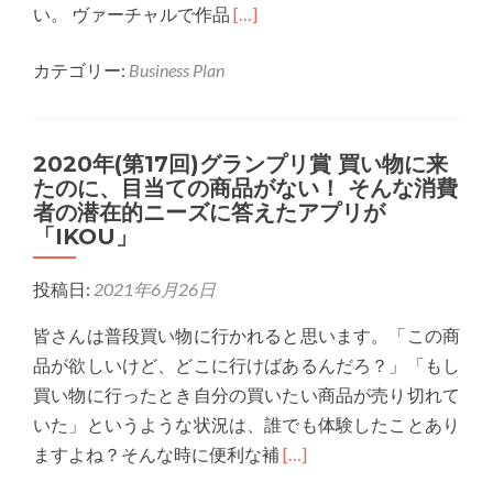
Read
い。 ヴァーチャルで作品
[…]
more
カテゴリー:
Business Plan
about
G23029
ヴ
2020年(第17回)グランプリ賞 買い物に来
ァ
たのに、目当ての商品がない！ そんな消費
ー
者の潜在的ニーズに答えたアプリが
チ
「IKOU」
ャ
ル
投稿日:
2021年6月26日
と
皆さんは普段買い物に行かれると思います。「この商
現
品が欲しいけど、どこに行けばあるんだろ？」「もし
実
買い物に行ったとき自分の買いたい商品が売り切れて
を
いた」というような状況は、誰でも体験したことあり
つ
Read
ますよね？そんな時に便利な補
[…]
な
more
ぐ