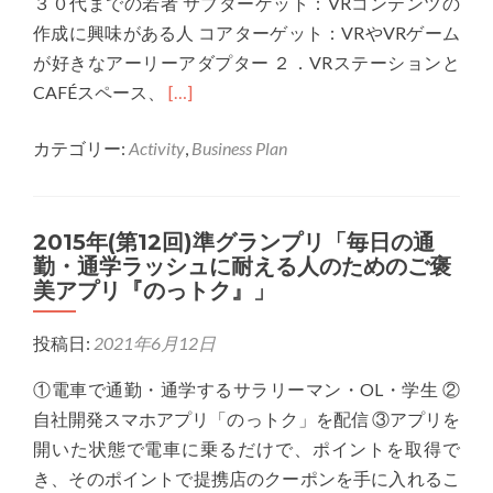
な
プ
３０代までの若者 サブターゲット：VRコンテンツの
会
「IKOU」
生
リ
作成に興味がある人 コアターゲット：VRやVRゲーム
社
活」
「そ
が好きなアーリーアダプター ２．VRステーションと
「beyondry」
Read
う
CAFÉスペース、
[…]
more
だ、
カテゴリー:
Activity
,
Business Plan
about
京
2016
都
年
へ
2015年(第12回)準グランプリ「毎日の通
(第
泊
勤・通学ラッシュに耐える人のためのご褒
13
ま
美アプリ『のっトク』」
回)
ろ
グ
う！
投稿日:
2021年6月12日
ラ
シ
ン
ェ
①電車で通勤・通学するサラリーマン・OL・学生 ②
プ
ア
自社開発スマホアプリ「のっトク」を配信 ③アプリを
リ
リ
開いた状態で電車に乗るだけで、ポイントを取得で
「世
ン
き、そのポイントで提携店のクーポンを手に入れるこ