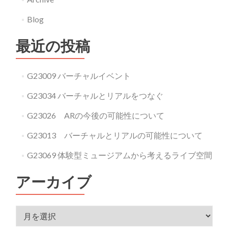
の
の
ご
Blog
た
褒
め
最近の投稿
美
の
ア
SNS
プ
事
G23009 バーチャルイベント
リ
業
G23034 バーチャルとリアルをつなぐ
『の
「sprout」』
っ
G23026 ARの今後の可能性について
ト
G23013 バーチャルとリアルの可能性について
ク』」
G23069 体験型ミュージアムから考えるライブ空間
アーカイブ
アーカイブ