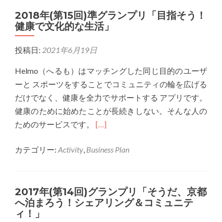
年
来
の
2018年(第15回)準グランプリ「目指そう！
(第
た
か？
健康で文化的な生活」
16
の
回)
に、
投稿日:
2021年6月19日
プ
目
レ
当
Helmo（へるも）はマッチングした同じ目的のユーザ
ゼ
て
ーと スポーツをすることでコミュニティの輪を広げる
ン
の
だけでなく、健康を全力でサポートする アプリです。
賞
商
健康のために始めたことが長続きしない。そんな人の
子
品
Read
ためのサービスです。
[…]
供
が
more
た
な
カテゴリー:
Activity
,
Business Plan
about
ち
い！
2018
を
そ
年
中
ん
2017年(第14回)グランプリ「そうだ、京都
(第
へ泊まろう！シェアリング＆コミュニテ
心
な
15
ィ！」
に
消
回)