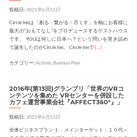
大
費
準
投稿日:
2021年6月12日
人
者
グ
た
の
ラ
Circle Innは「創る・繋がる・尽くす」を軸にお客様に
ち
潜
ン
最大の“おもてなし”をプロデュースするゲストハウス
に
在
プ
です。 YOUは何しに日本へ？という問いを突き詰め
も
的
リ
Read
て誕生したのがCircle Inn。 Circle Innで
[…]
「学
ニ
「目
more
ぶ・
ー
カテゴリー:
Activity
,
Business Plan
指
about
交
ズ
そ
2017
流・
に
う！
年
楽
答
2016年(第13回)グランプリ「世界のVRコ
健
(第
ンテンツを集めた VRセンターを併設した
し
え
康
14
カフェ運営事業会社『AFFECT360°』」
む」
た
で
回)
を
ア
文
グ
投稿日:
2021年6月12日
届
プ
化
ラ
け
リ
的
ン
全体ビジネスプラン １．メインターゲット：１０代～
る
が