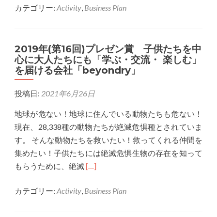
カテゴリー:
Activity
,
Business Plan
about
–
2020
ヴ
年
ァ
2019年(第16回)プレゼン賞 子供たちを中
(第
ー
心に大人たちにも「学ぶ・交流・ 楽しむ」
17
チ
を届ける会社「beyondry」
回)
ャ
グ
ル
投稿日:
2021年6月26日
ラ
で
ン
地球が危ない！地球に住んでいる動物たちも危ない！
作
プ
現在、28,338種の動物たちが絶滅危惧種とされていま
品
リ
す。 そんな動物たちを救いたい！救ってくれる仲間を
に
賞
集めたい！子供たちには絶滅危惧生物の存在を知って
触
Read
買
もらうために、絶滅
[…]
れ
more
い
ら
カテゴリー:
Activity
,
Business Plan
about
物
れ
2019
に
る