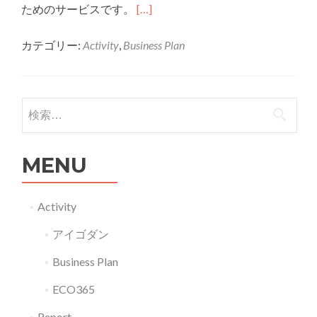
Read
ためのサービスです。
[…]
more
カテゴリー:
Activity
,
Business Plan
about
2018
年
(第
検索:
15
回)
MENU
準
グ
ラ
Activity
ン
アイゴダン
プ
リ
Business Plan
「目
ECO365
指
そ
Report