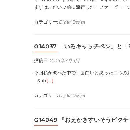
ゃ
まずは、だいぶ前に流行した「ファービー」
に
つ
カテゴリー:
Digital Design
い
て
G14034
G14037 「いろキャッチペン」と「P
投稿日:
2015年7月5日
今回私が調べた中で、面白いと思った二つの
Read
&nb
[…]
more
カテゴリー:
Digital Design
about
G14037
「い
G14049 『おえかきすいそうピク
ろ
キ