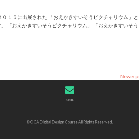
２０１５に出展された 「おえかきすいそうピクチャリウム」と
です。 「おえかきすいそうピクチャリウム」 「おえかきすいそ
Newer p
MAIL
© OCA Digital Design Course All Rights Reserved.