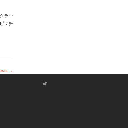
クラウ
うピクチ
osts
→