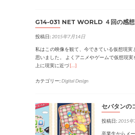
G14044
NEXT
G14-031 NET WORLD ４回の感想
WORLD
感
投稿日:
2015年7月14日
想
私はこの映像を観て、今できている仮想現実
思いました。 よくアニメやゲームで仮想現
Read
上に現実に近づ
[…]
more
カテゴリー:
Digital Design
about
G14-
031
NET
セバタンの
WORLD
投稿日:
2015年
４
回
卒業生からメー