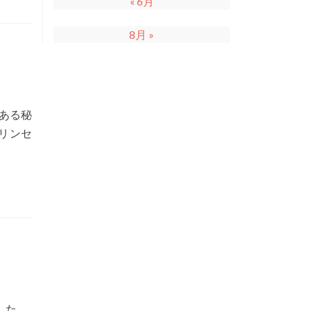
« 6月
8月 »
ある秘
リンセ
した。