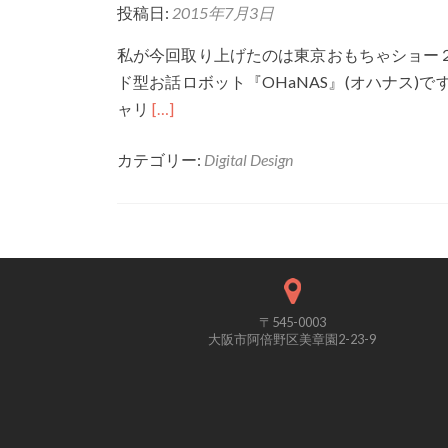
投稿日:
2015年7月3日
ャ
ッ
私が今回取り上げたのは東京おもちゃショー
チ
ド型お話ロボット『OHaNAS』(オハナス)
ペ
Read
ャリ
[…]
ン」
more
と
カテゴリー:
Digital Design
about
「PLAYFUL
G14049
BOOKS」
『お
え
か
き
す
〒545-0003
大阪市阿倍野区美章園2-23-9
い
そ
う
ピ