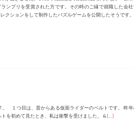
グランプリを受賞された方です。その時のご縁で就職した会社
ィレクションをして制作したパズルゲームを公開したそうです
す。 １つ目は、昔からある仮面ライダーのベルトです。 昨年
Read
トを初めて見たとき、私は衝撃を受けました。 &
[…]
more
about