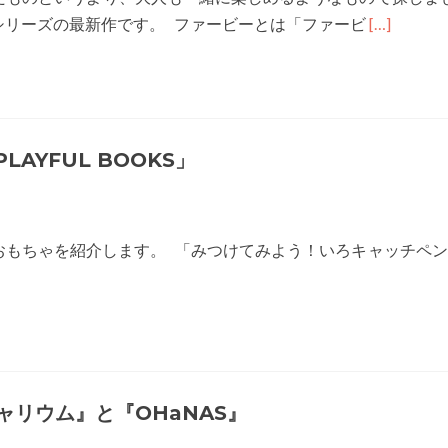
Read
シリーズの最新作です。 ファービーとは「ファービ
[…]
more
about
G14044
「フ
LAYFUL BOOKS」
ァ
ー
ビ
ー」
おもちゃを紹介します。 「みつけてみよう！いろキャッチ
と
「Anki
Overdrive
チャリウム』と『OHaNAS』