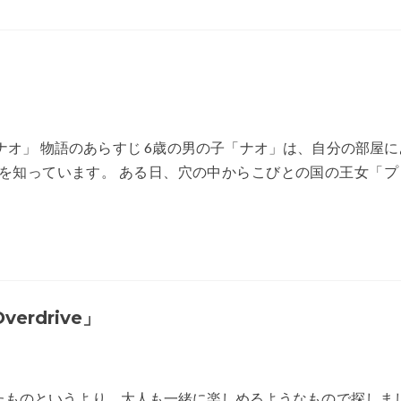
G14-
031
親
子
で
楽
オ」 物語のあらすじ 6歳の男の子「ナオ」は、自分の部屋に
し
を知っています。 ある日、穴の中からこびとの国の王女「プ
む
お
も
ち
ゃ
erdrive」
たものというより、大人も一緒に楽しめるようなもので探しま