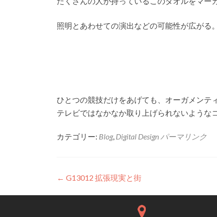
たくさんの人が持っているこのタオルをマー
照明とあわせての演出などの可能性が広がる
ひとつの競技だけをあげても、オーガメンテ
テレビではなかなか取り上げられないような
カテゴリー:
Blog
,
Digital Design
パーマリンク
投稿ナビゲーション
←
G13012 拡張現実と街