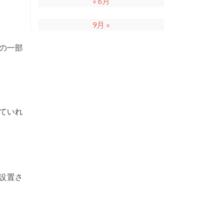
« 6月
9月 »
の一部
ていれ
設置さ