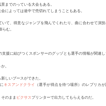
風景までのっている大会もある。
大会によっては途中で売切れてしまうこともある。
ていて、得意なジャンプを飛んでくれたり、曲に合わせて演技
膨らむ。
の支援に結びつくスポンサーのグッヅとも選手の情報が関連し
うか。
ら新しいブースができた。
に
キスアンドクライ
（選手が得点を待つ場所）のレプリカが
、そのまま
ピクサス
プリンターで出力してもらえるのだ。